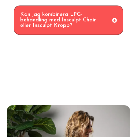
Kan jag kombinera LPG-
behandling med Insculpt Chair
eller Insculpt Kropp?