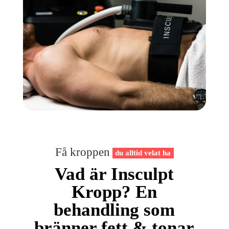
Få kroppen
du alltid velat ha
Vad är Insculpt
Kropp? En
behandling som
bränner fett & tonar