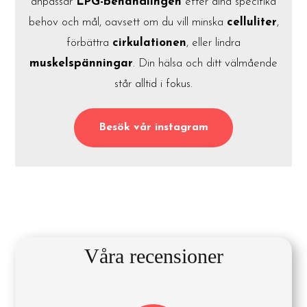
anpassar
LPG-behandlingen
efter dina specifika
behov och mål, oavsett om du vill minska
celluliter
,
förbättra
cirkulationen
, eller lindra
muskelspänningar
. Din hälsa och ditt välmående
står alltid i fokus.
Besök vår instagram
Våra recensioner