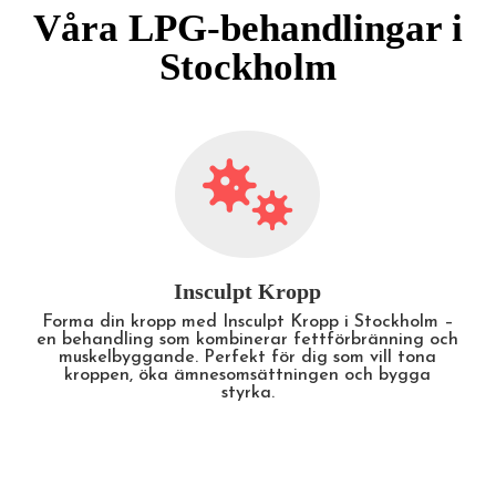
Våra LPG-behandlingar i
Stockholm

LPG-Behandling
Upplev fördelarna med LPG-behandling i
Stockholm – en skön och effektiv metod som
minskar celluliter, ökar cirkulationen och lindrar
muskelspänningar. Perfekt för både estetiska och
hälsorelaterade resultat.