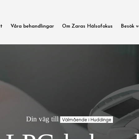
rt
Våra behandlingar
Om Zaras Hälsofokus
Besök v
Din väg till
Välmående i Huddinge