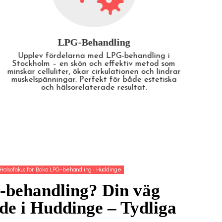
Insculpt Chair
Stärk din bäckenbotten och förbättra din intima
For
hälsa med Insculpt Chair i Stockholm. En
smärtfri behandling som hjälper vid
f
urininkontinens, bäckenbottenproblem och
återhämtning efter förlossning.
Hälsofokus för Boka LPG-behandling i Huddinge
-behandling? Din väg
nde i Huddinge – Tydliga