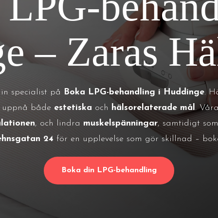
 LPG-behandl
e – Zaras Hä
din specialist på
Boka LPG-behandling i Huddinge
. H
ig uppnå både
estetiska
och
hälsorelaterade mål
. Vår
ulationen
, och lindra
muskelspänningar
, samtidigt so
ehnsgatan 24
för en upplevelse som gör skillnad – bo
Boka din LPG-behandling