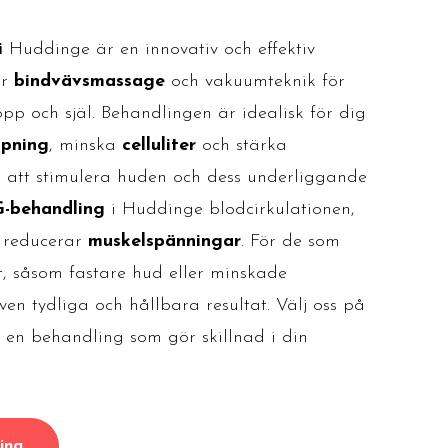
i
Huddinge är en innovativ och effektiv
ar
bindvävsmassage
och vakuumteknik för
pp och själ. Behandlingen är idealisk för dig
ppning
, minska
celluliter
och stärka
 att stimulera huden och dess underliggande
-behandling
i Huddinge blodcirkulationen,
h reducerar
muskelspänningar
. För de som
at, såsom fastare hud eller minskade
en tydliga och hållbara resultat. Välj oss på
 en behandling som gör skillnad i din
ing