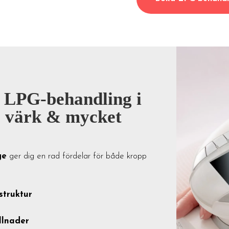
 LPG-behandling i
r, värk & mycket
ge
ger dig en rad fördelar för både kropp
struktur
llnader