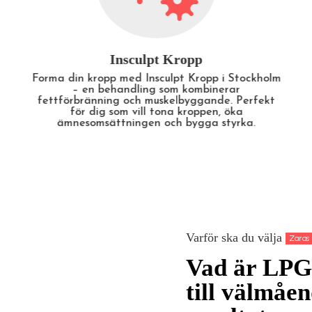
LPG-Behandling
Upplev fördelarna med LPG-behandling i
Stockholm – en skön och effektiv metod som
minskar celluliter, ökar cirkulationen och lindrar
muskelspänningar. Perfekt för både estetiska
och hälsorelaterade resultat.
Varför ska du välja
Zaras 
Vad är LPG
till välmåe