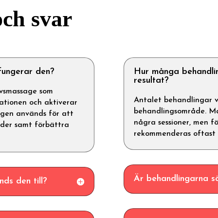
och svar
fungerar den?
Hur många behandlin
resultat?
ävsmassage som
Antalet behandlingar v
lationen och aktiverar
behandlingsområde. Må
ngen används för att
några sessioner, men fö
nader samt förbättra
rekommenderas oftast 
Är behandlingarna s
ds den till?