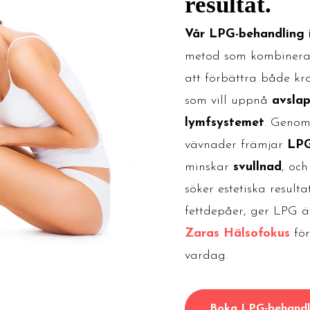
resultat.
Vår LPG-behandling
metod som kombiner
att förbättra både kro
som vill uppnå
avsla
lymfsystemet
. Genom
vävnader främjar
LPG
minskar
svullnad
, oc
söker estetiska result
fettdepåer, ger LPG äv
Zaras Hälsofokus
för
vardag.
Boka LPG-behandl