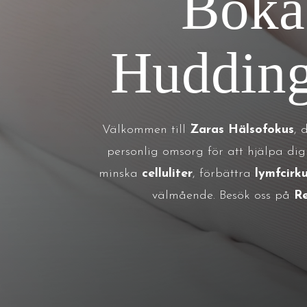
Boka
Hudding
Välkommen till
Zaras Hälsofokus
, 
personlig omsorg för att hjälpa d
minska
celluliter
, förbättra
lymfcirk
välmående. Besök oss på
R