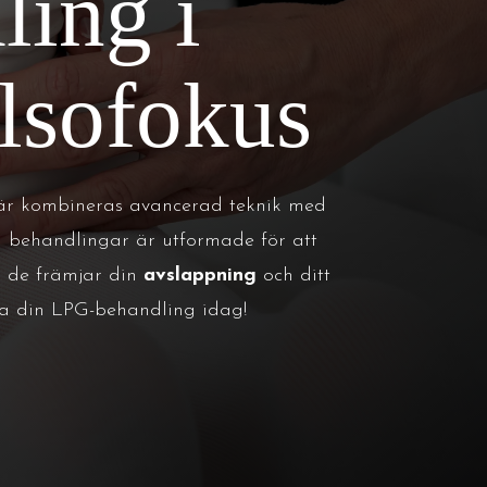
ing i
lsofokus
är kombineras avancerad teknik med
a behandlingar är utformade för att
m de främjar din
avslappning
och ditt
ka din LPG-behandling idag!