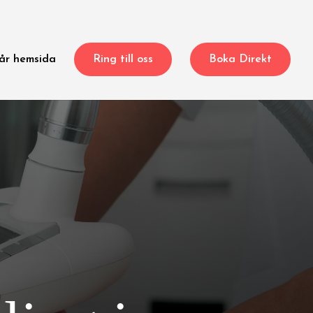
år hemsida
Ring till oss
Boka Direkt