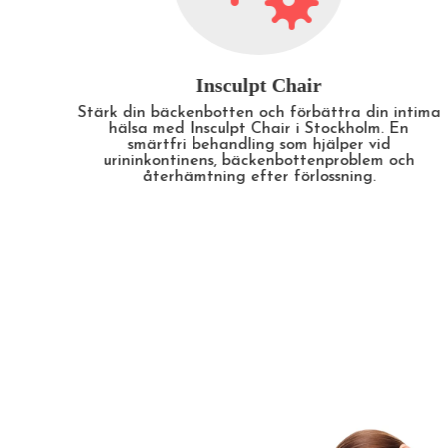
Insculpt Kropp
tima
Forma din kropp med Insculpt Kropp i Stockholm
– en behandling som kombinerar
fettförbränning och muskelbyggande. Perfekt
h
för dig som vill tona kroppen, öka
ämnesomsättningen och bygga styrka.