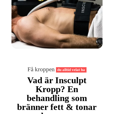
Få kroppen
du alltid velat ha
Vad är Insculpt
Kropp? En
behandling som
bränner fett & tonar