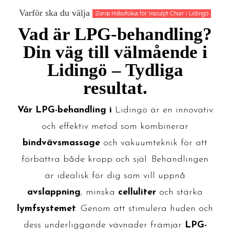
Varför ska du välja
Zaras Hälsofokus för Insculpt Chair i Lidingö
Vad är LPG-behandling?
Din väg till välmående i
Lidingö – Tydliga
resultat.
Vår LPG-behandling
i
Lidingö är en innovativ
och effektiv metod som kombinerar
bindvävsmassage
och vakuumteknik för att
förbättra både kropp och själ. Behandlingen
är idealisk för dig som vill uppnå
avslappning
, minska
celluliter
och stärka
lymfsystemet
. Genom att stimulera huden och
dess underliggande vävnader främjar
LPG-