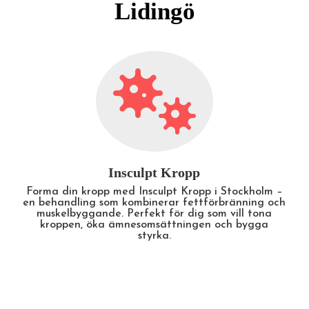
Lidingö

LPG-Behandling
Upplev fördelarna med LPG-behandling i
Stockholm – en skön och effektiv metod som
minskar celluliter, ökar cirkulationen och lindrar
muskelspänningar. Perfekt för både estetiska och
hälsorelaterade resultat.