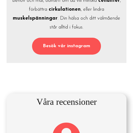
behov och mål, oavsett om du vill minska
celluliter
,
förbättra
cirkulationen
, eller lindra
muskelspänningar
. Din hälsa och ditt välmående
står alltid i fokus.
Besök vår instagram
Våra recensioner