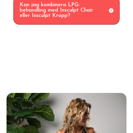
Kan jag kombinera LPG-
behandling med Insculpt Chair
eller Insculpt Kropp?