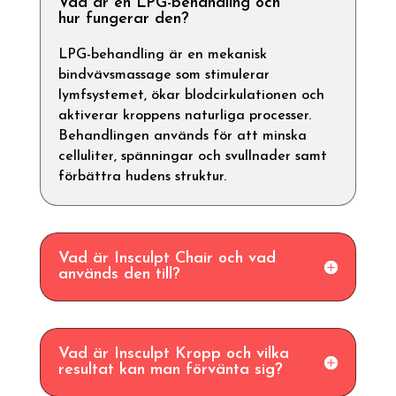
Vad är en LPG-behandling och
hur fungerar den?
LPG-behandling är en mekanisk
bindvävsmassage som stimulerar
lymfsystemet, ökar blodcirkulationen och
aktiverar kroppens naturliga processer.
Behandlingen används för att minska
celluliter, spänningar och svullnader samt
förbättra hudens struktur.
Vad är Insculpt Chair och vad
används den till?
Vad är Insculpt Kropp och vilka
resultat kan man förvänta sig?