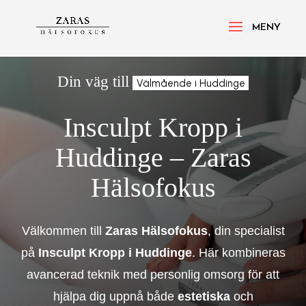
Din väg till
Välmående i Huddinge
Insculpt Kropp i
Huddinge – Zaras
Hälsofokus
Välkommen till
Zaras Hälsofokus
, din specialist
på
Insculpt Kropp i Huddinge
. Här kombineras
avancerad teknik med personlig omsorg för att
hjälpa dig uppnå både
estetiska
och