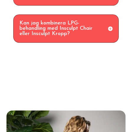
Kan jag kombinera LPG-
behandling med Insculpt Chair
eller Insculpt Kropp?