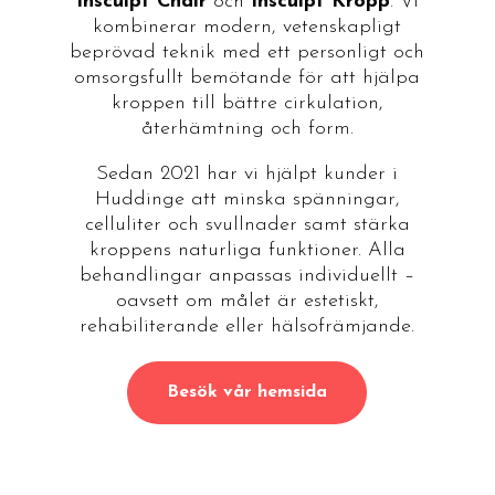
Insculpt Chair
och
Insculpt Kropp
. Vi
kombinerar modern, vetenskapligt
beprövad teknik med ett personligt och
omsorgsfullt bemötande för att hjälpa
kroppen till bättre cirkulation,
återhämtning och form.
Sedan 2021 har vi hjälpt kunder i
Huddinge att minska spänningar,
celluliter och svullnader samt stärka
kroppens naturliga funktioner. Alla
behandlingar anpassas individuellt –
oavsett om målet är estetiskt,
rehabiliterande eller hälsofrämjande.
Besök vår hemsida