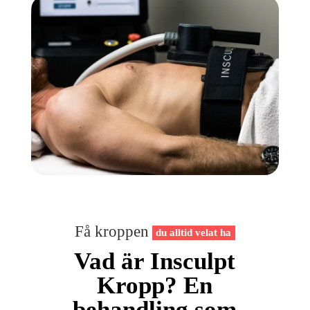
Få kroppen
du alltid velat ha
Vad är Insculpt
Kropp? En
behandling som