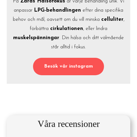
På
Zaras Hälsofokus
är varje behandling unik. Vi
anpassar
LPG-behandlingen
efter dina specifika
behov och mål, oavsett om du vill minska
celluliter
,
förbättra
cirkulationen
, eller lindra
muskelspänningar
. Din hälsa och ditt välmående
står alltid i fokus.
Besök vår instagram
Våra recensioner