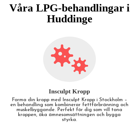
Våra LPG-behandlingar i
Huddinge

LPG-Behandling
Upplev fördelarna med LPG-behandling i
Stockholm – en skön och effektiv metod som
minskar celluliter, ökar cirkulationen och lindrar
muskelspänningar. Perfekt för både estetiska och
hälsorelaterade resultat.