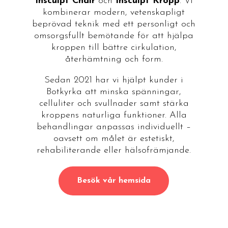
Insculpt Chair
och
Insculpt Kropp
. Vi
kombinerar modern, vetenskapligt
beprövad teknik med ett personligt och
omsorgsfullt bemötande för att hjälpa
kroppen till bättre cirkulation,
återhämtning och form.
Sedan 2021 har vi hjälpt kunder i
Botkyrka att minska spänningar,
celluliter och svullnader samt stärka
kroppens naturliga funktioner. Alla
behandlingar anpassas individuellt –
oavsett om målet är estetiskt,
rehabiliterande eller hälsofrämjande.
Besök vår hemsida