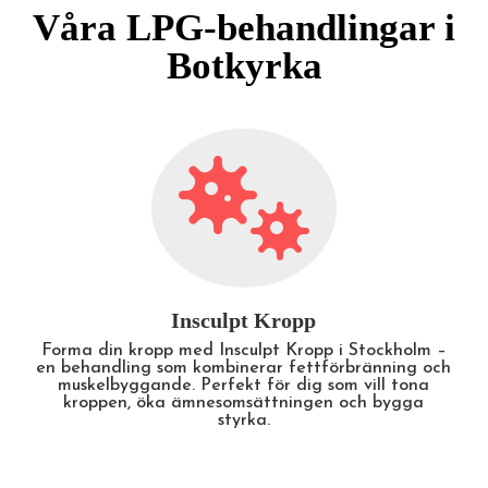
Våra LPG-behandlingar i
Botkyrka

LPG-Behandling
Upplev fördelarna med LPG-behandling i
Stockholm – en skön och effektiv metod som
minskar celluliter, ökar cirkulationen och lindrar
muskelspänningar. Perfekt för både estetiska och
hälsorelaterade resultat.