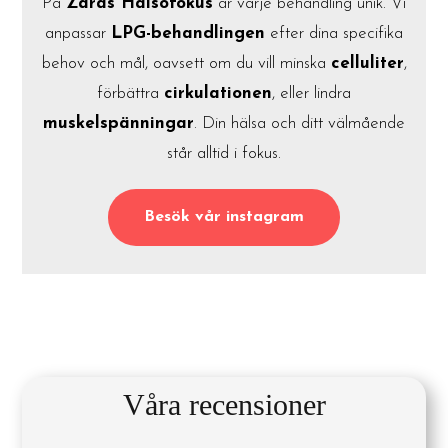
På
Zaras Hälsofokus
är varje behandling unik. Vi
anpassar
LPG-behandlingen
efter dina specifika
behov och mål, oavsett om du vill minska
celluliter
,
förbättra
cirkulationen
, eller lindra
muskelspänningar
. Din hälsa och ditt välmående
står alltid i fokus.
Besök vår instagram
Våra recensioner